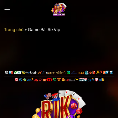
Bỏ
qua
nội
dung
Trang chủ
»
Game Bài RikVip